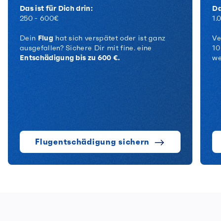
Das ist für Dich drin:
Da
250 - 600€
1.
Dein
Flug
hat sich verspätet oder ist ganz
Ve
ausgefallen?
Sichere Dir mit fine. eine
10
Entschädigung bis zu 600 €.
we
Flugentschädigung sichern
In 3 Schritte zum Recht