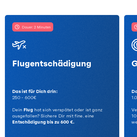
Dauer: 2 Minuten
Flugentschädigung
G
Das ist für Dich drin:
Da
250 - 600€
1.
Dein
Flug
hat sich verspätet oder ist ganz
Ve
ausgefallen?
Sichere Dir mit fine. eine
10
Entschädigung bis zu 600 €.
we