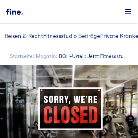
Reisen & Recht
Fitnessstudio Beiträge
Private Krank
Startseite
>
Magazin
>
BGH-Urteil: Jetzt Fitnessstudio Beiträge zurück bekommen